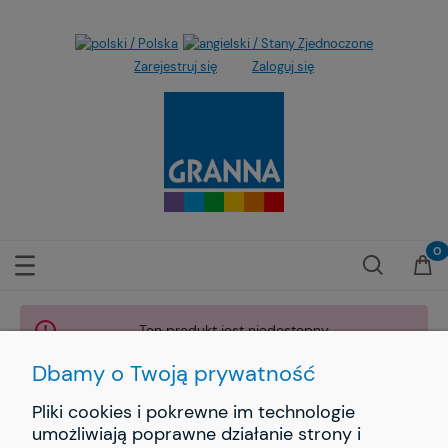
Zarejestruj się
Zaloguj się
Ten produkt jest niedostępny.
Dbamy o Twoją prywatność
Pliki cookies i pokrewne im technologie
umożliwiają poprawne działanie strony i
INFORMACJE