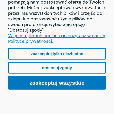
pomagają nam dostosować ofertę do Twoich
potrzeb. Możesz zaakceptować wykorzystanie
PŁATNOŚCI I DOSTAWA
przez nas wszystkich tych plików i przejść do
sklepu lub dostosować użycie plików do
swoich preferencji, wybierając opcję
O NAS
"Dostosuj zgody".
Więcej o plikach cookies przeczytasz w naszej
Polityce prywatności.
pokaż pełną wersję strony
zaakceptuj tylko niezbędne
dostosuj zgody
Sklep internetowy Shoper.pl
zaakceptuj wszystkie