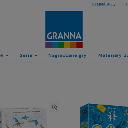
Zarejestruj się
Z
ek
Serie
Nagradzane gry
Materiały d