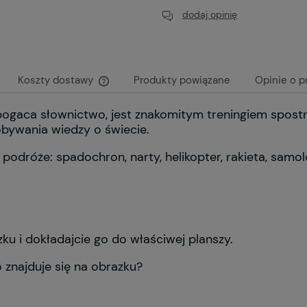
dodaj opinię
Koszty dostawy
Produkty powiązane
Opinie o p
ogaca słownictwo, jest znakomitym treningiem spostr
Cena nie zawiera ewentualnych kosztów
obywania wiedzy o świecie.
płatności
podróże: spadochron, narty, helikopter, rakieta, samolo
ku i dokładajcie go do właściwej planszy.
 znajduje się na obrazku?