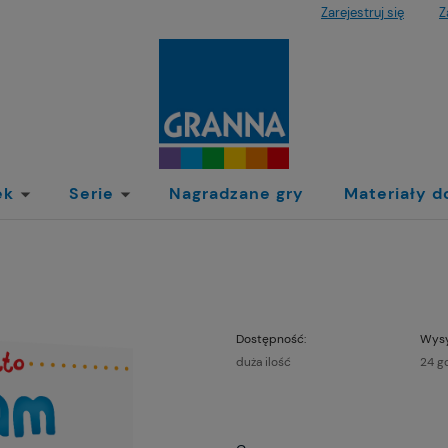
Zarejestruj się
Z
ek
Serie
Nagradzane gry
Materiały d
Dostępność:
Wysy
duża ilość
24 g
Cen