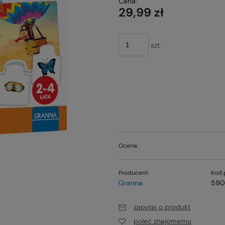
Cena:
pła
29,99 zł
szt.
Ocena:
Producent:
Kod 
Granna
590
zapytaj o produkt
poleć znajomemu