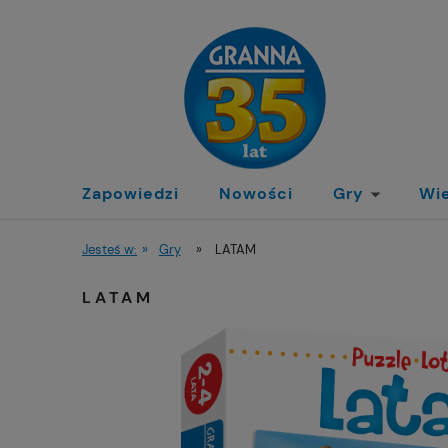
Zapowiedzi
Nowości
Gry
Wi
Jesteś w:
»
Gry
»
LATAM
LATAM