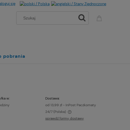
aloguj się
o pobrania
łka w:
Dostawa:
odziny
od 13,99 zł
- InPost Paczkomaty
24/7
(Polska)
sprawdź formy dostawy
a nie zawiera ewentualnych kosztów