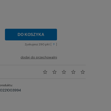
tności
DO KOSZYKA
Zyskujesz
290
pkt [
?
]
dodaj do przechowalni
produktu:
0221003994