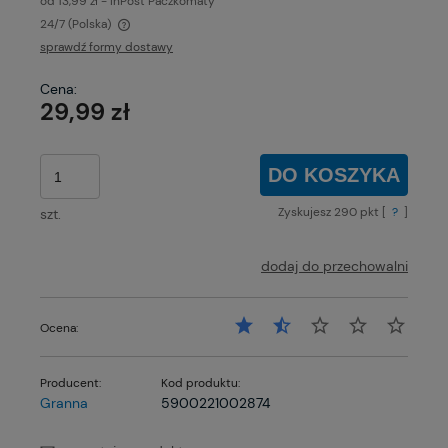
od 13,99 zł
- InPost Paczkomaty
24/7
(Polska)
Cena nie zawiera ewentualnych kosztów płatności
sprawdź formy dostawy
Cena:
29,99 zł
DO KOSZYKA
Zyskujesz
290
pkt [
?
]
szt.
dodaj do przechowalni
Ocena:
Producent:
Kod produktu:
Granna
5900221002874