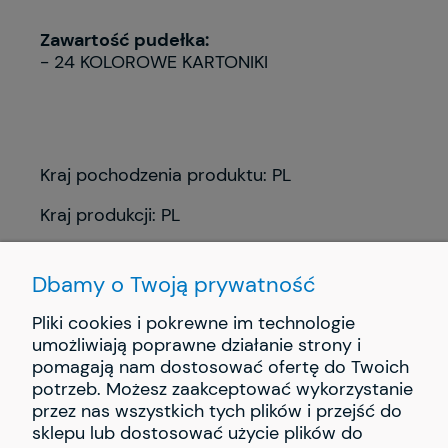
Zawartość pudełka:
- 24 KOLOROWE KARTONIKI
Kraj pochodzenia produktu: PL
Kraj produkcji: PL
Dbamy o Twoją prywatność
Pliki cookies i pokrewne im technologie
umożliwiają poprawne działanie strony i
pomagają nam dostosować ofertę do Twoich
INFORMACJE
potrzeb. Możesz zaakceptować wykorzystanie
przez nas wszystkich tych plików i przejść do
PŁATNOŚCI I DOSTAWA
sklepu lub dostosować użycie plików do