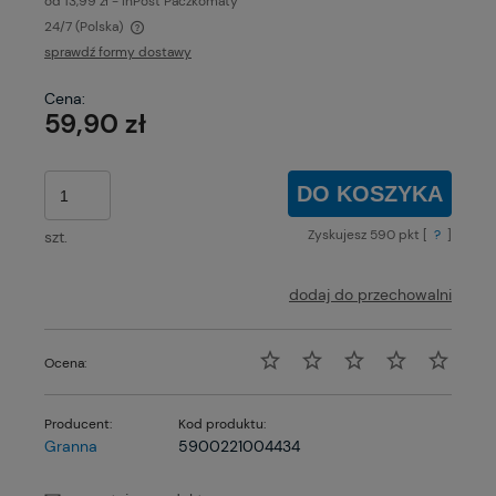
od 13,99 zł
- InPost Paczkomaty
24/7
(Polska)
Cena nie zawiera ewentualnych kosztów płatności
sprawdź formy dostawy
Cena:
59,90 zł
DO KOSZYKA
Zyskujesz
590
pkt [
?
]
szt.
dodaj do przechowalni
Ocena:
Producent:
Kod produktu:
Granna
5900221004434