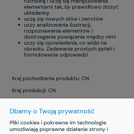
ruchową i uczą się manipulowania
elementami tak, by prawidłowo złożyć
układankę
uczą się nowych słów i zwrotów
uczy analizowania ilustracji,
rozpoznawania elementów i
dostrzegania powiązania między nimi
uczy się opowiadania, co widzi na
obrazku. Zadawania prostych pytań i
formułowania odpowiedzi.
Kraj pochodzenia produktu: CN
Kraj produkcji: CN
Dbamy o Twoją prywatność
Pliki cookies i pokrewne im technologie
umożliwiają poprawne działanie strony i