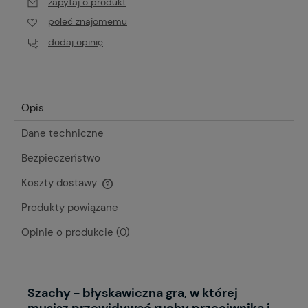
zapytaj o produkt
poleć znajomemu
dodaj opinię
Opis
Dane techniczne
Bezpieczeństwo
Koszty dostawy
Cena nie zawiera ewentualnych kosztów płatności
Produkty powiązane
Opinie o produkcie (0)
Szachy - błyskawiczna gra, w której
musisz przewidywać ruchy przeciwnika i