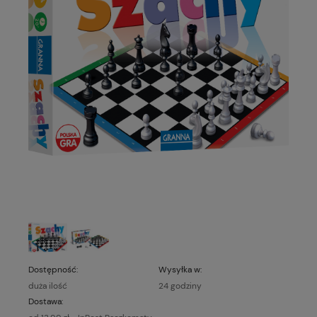
Dostępność:
Wysyłka w:
duża ilość
24 godziny
Dostawa: