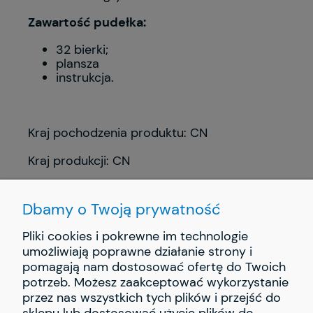
Zawartość pudełka:
32 bierki;
plansza
instrukcja.
Kraj pochodzenia produktu: CN
Kraj produkcji: CN
Dbamy o Twoją prywatność
Pliki cookies i pokrewne im technologie
umożliwiają poprawne działanie strony i
pomagają nam dostosować ofertę do Twoich
INFORMACJE
potrzeb. Możesz zaakceptować wykorzystanie
przez nas wszystkich tych plików i przejść do
PŁATNOŚCI I DOSTAWA