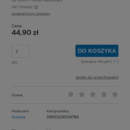
od 13,99 zł
- InPost Paczkomaty
24/7
(Polska)
Cena nie zawiera ewentualnych kosztów płatności
sprawdź formy dostawy
Cena:
44,90 zł
DO KOSZYKA
Zyskujesz
440
pkt [
?
]
szt.
dodaj do przechowalni
Ocena:
Producent:
Kod produktu:
Granna
5900221004786