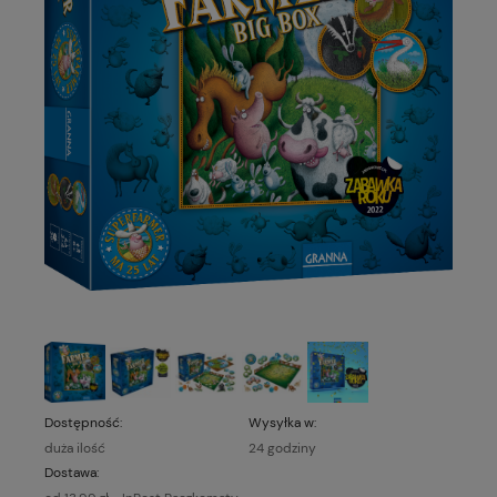
Dostępność:
Wysyłka w:
duża ilość
24 godziny
Dostawa: