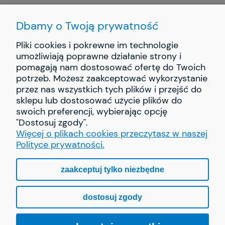
Dbamy o Twoją prywatność
Pliki cookies i pokrewne im technologie
umożliwiają poprawne działanie strony i
pomagają nam dostosować ofertę do Twoich
INFORMACJE
potrzeb. Możesz zaakceptować wykorzystanie
przez nas wszystkich tych plików i przejść do
PŁATNOŚCI I DOSTAWA
sklepu lub dostosować użycie plików do
swoich preferencji, wybierając opcję
"Dostosuj zgody".
O NAS
Więcej o plikach cookies przeczytasz w naszej
Polityce prywatności.
zaakceptuj tylko niezbędne
pokaż pełną wersję strony
dostosuj zgody
Sklep internetowy Shoper.pl