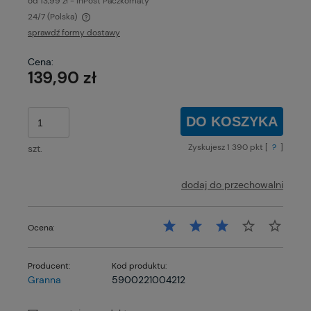
od 13,99 zł
- InPost Paczkomaty
24/7
(Polska)
Cena nie zawiera ewentualnych kosztów płatności
sprawdź formy dostawy
Cena:
139,90 zł
DO KOSZYKA
Zyskujesz
1 390
pkt [
?
]
szt.
dodaj do przechowalni
Ocena:
Producent:
Kod produktu:
Granna
5900221004212