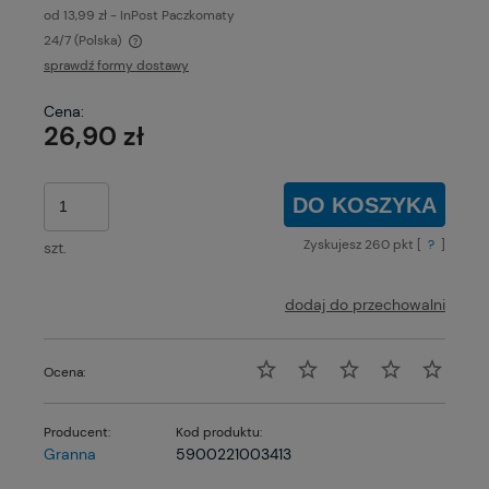
od 13,99 zł
- InPost Paczkomaty
24/7
(Polska)
Cena nie zawiera ewentualnych kosztów płatności
sprawdź formy dostawy
Cena:
26,90 zł
DO KOSZYKA
Zyskujesz
260
pkt [
?
]
szt.
dodaj do przechowalni
Ocena:
Producent:
Kod produktu:
Granna
5900221003413