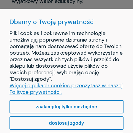
wyjątkowy walor edukacyjny.
Dbamy o Twoją prywatność
Pliki cookies i pokrewne im technologie
umożliwiają poprawne działanie strony i
pomagają nam dostosować ofertę do Twoich
INFORMACJE
potrzeb. Możesz zaakceptować wykorzystanie
przez nas wszystkich tych plików i przejść do
PŁATNOŚCI I DOSTAWA
sklepu lub dostosować użycie plików do
swoich preferencji, wybierając opcję
"Dostosuj zgody".
O NAS
Więcej o plikach cookies przeczytasz w naszej
Polityce prywatności.
zaakceptuj tylko niezbędne
pokaż pełną wersję strony
dostosuj zgody
Sklep internetowy Shoper.pl