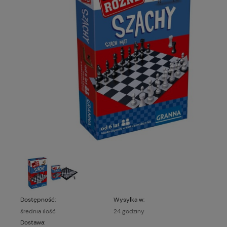
Dostępność:
Wysyłka w:
średnia ilość
24 godziny
Dostawa: