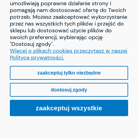
umożliwiają poprawne działanie strony i
pomagają nam dostosować ofertę do Twoich
INFORMACJE
potrzeb. Możesz zaakceptować wykorzystanie
przez nas wszystkich tych plików i przejść do
PŁATNOŚCI I DOSTAWA
sklepu lub dostosować użycie plików do
swoich preferencji, wybierając opcję
"Dostosuj zgody".
O NAS
Więcej o plikach cookies przeczytasz w naszej
Polityce prywatności.
zaakceptuj tylko niezbędne
pokaż pełną wersję strony
dostosuj zgody
Sklep internetowy Shoper.pl
zaakceptuj wszystkie