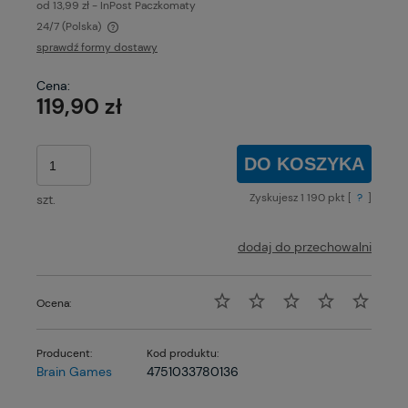
od 13,99 zł
- InPost Paczkomaty
24/7
(Polska)
Cena nie zawiera ewentualnych kosztów płatności
sprawdź formy dostawy
Cena:
119,90 zł
DO KOSZYKA
Zyskujesz
1 190
pkt [
?
]
szt.
dodaj do przechowalni
Ocena:
Producent:
Kod produktu:
Brain Games
4751033780136