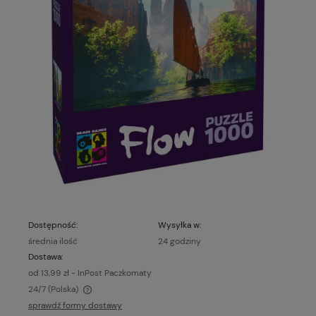
Dostępność:
Wysyłka w:
średnia ilość
24 godziny
Dostawa:
od 13,99 zł
- InPost Paczkomaty
24/7
(Polska)
Cena nie zawiera ewentualnych kosztów płatności
sprawdź formy dostawy