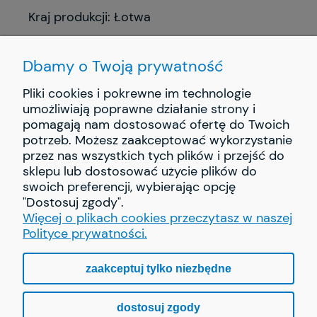
Kraj produkcji: Łotwa
Dbamy o Twoją prywatność
Pliki cookies i pokrewne im technologie
umożliwiają poprawne działanie strony i
pomagają nam dostosować ofertę do Twoich
INFORMACJE
potrzeb. Możesz zaakceptować wykorzystanie
przez nas wszystkich tych plików i przejść do
PŁATNOŚCI I DOSTAWA
sklepu lub dostosować użycie plików do
swoich preferencji, wybierając opcję
"Dostosuj zgody".
O NAS
Więcej o plikach cookies przeczytasz w naszej
Polityce prywatności.
zaakceptuj tylko niezbędne
pokaż pełną wersję strony
dostosuj zgody