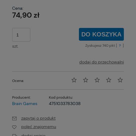
Cena:
74,90 zł
DO KOSZYKA
Zyskujesz
740
pkt [
?
]
szt.
dodaj do przechowalni
Ocena:
Producent:
Kod produktu:
Brain Games
4751033783038
zapytaj o produkt
poleć znajomemu
dodaj opinię