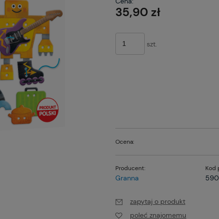
Cena:
pła
35,90 zł
szt.
Ocena:
Producent:
Kod 
Granna
590
zapytaj o produkt
poleć znajomemu