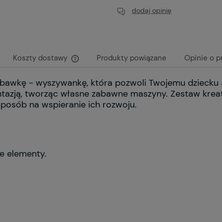
dodaj opinię
Koszty dostawy
Produkty powiązane
Opinie o p
bawkę - wyszywankę, która pozwoli Twojemu dziecku s
Cena nie zawiera ewentualnych kosztów
tazją, tworząc własne zabawne maszyny. Zestaw krea
płatności
posób na wspieranie ich rozwoju.
ne elementy.