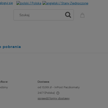
aloguj się
o pobrania
łka w:
Dostawa:
odziny
od 13,99 zł
- InPost Paczkomaty
24/7
(Polska)
sprawdź formy dostawy
a nie zawiera ewentualnych kosztów