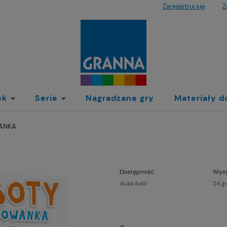
Zarejestruj się
Z
ek
Serie
Nagradzane gry
Materiały d
ANKA
Dostępność:
Wysy
duża ilość
24 g
Cen