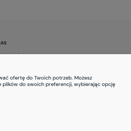
NAS
akt i dane firmy
rmie
ować ofertę do Twoich potrzeb. Możesz
 plików do swoich preferencji, wybierając opcję