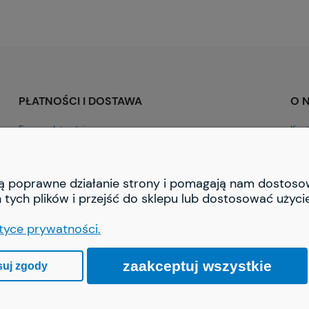
PŁATNOŚCI I DOSTAWA
O 
Formy płatności
Kont
Czas i koszty dostawy
O fi
iają poprawne działanie strony i pomagają nam dostos
tych plików i przejść do sklepu lub dostosować użycie
ityce prywatności.
zaakceptuj wszystkie
suj zgody
Sklep internetowy Shoper.pl