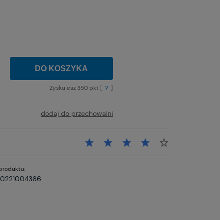
tności
DO KOSZYKA
Zyskujesz
350
pkt [
?
]
dodaj do przechowalni
produktu:
0221004366