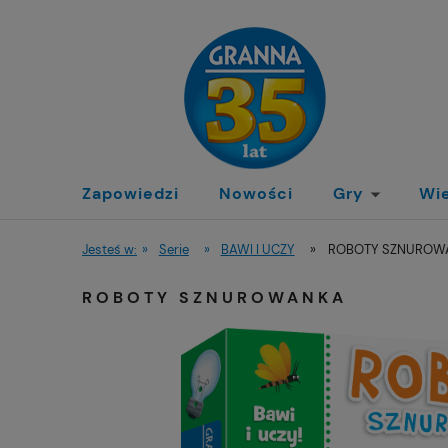
Zapowiedzi
Nowości
Gry
Wi
Jesteś w:
»
Serie
»
BAWI I UCZY
»
ROBOTY SZNUROW
ROBOTY SZNUROWANKA