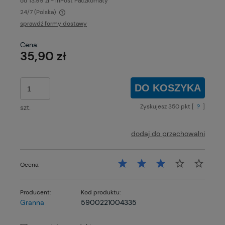
od 13,99 zł
- InPost Paczkomaty
24/7
(Polska)
Cena nie zawiera ewentualnych kosztów płatności
sprawdź formy dostawy
Cena:
35,90 zł
DO KOSZYKA
Zyskujesz
350
pkt [
?
]
szt.
dodaj do przechowalni
Ocena:
Producent:
Kod produktu:
Granna
5900221004335