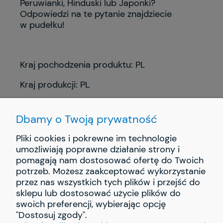
Peruwianki, Hinduski lub Japonki?
Odpowiedzi na te pytanie znajdziecie
w pudełku!
Kraj pochodzenia produktu: PL
Kraj produkcji: PL
Dbamy o Twoją prywatność
Pliki cookies i pokrewne im technologie
umożliwiają poprawne działanie strony i
pomagają nam dostosować ofertę do Twoich
INFORMACJE
potrzeb. Możesz zaakceptować wykorzystanie
przez nas wszystkich tych plików i przejść do
PŁATNOŚCI I DOSTAWA
sklepu lub dostosować użycie plików do
swoich preferencji, wybierając opcję
"Dostosuj zgody".
O NAS