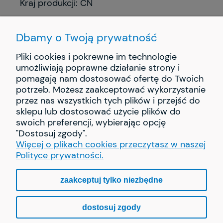
Kraj produkcji: CN
Dbamy o Twoją prywatność
Pliki cookies i pokrewne im technologie
umożliwiają poprawne działanie strony i
pomagają nam dostosować ofertę do Twoich
INFORMACJE
potrzeb. Możesz zaakceptować wykorzystanie
przez nas wszystkich tych plików i przejść do
PŁATNOŚCI I DOSTAWA
sklepu lub dostosować użycie plików do
swoich preferencji, wybierając opcję
"Dostosuj zgody".
O NAS
Więcej o plikach cookies przeczytasz w naszej
Polityce prywatności.
zaakceptuj tylko niezbędne
pokaż pełną wersję strony
dostosuj zgody
Sklep internetowy Shoper.pl