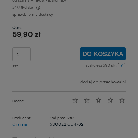
od 13,99 zł
- InPost Paczkomaty
24/7
(Polska)
Cena nie zawiera ewentualnych kosztów płatności
sprawdź formy dostawy
Cena:
59,90 zł
DO KOSZYKA
Zyskujesz
590
pkt [
?
]
szt.
dodaj do przechowalni
Ocena:
Producent:
Kod produktu:
Granna
5900221004762