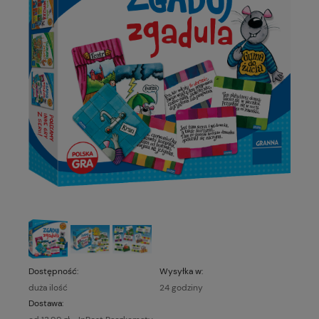
Dostępność:
Wysyłka w:
duża ilość
24 godziny
Dostawa: