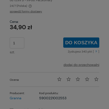
od 13,99 zł
- InPost Paczkomaty
24/7
(Polska)
Cena nie zawiera ewentualnych kosztów płatności
sprawdź formy dostawy
Cena:
34,90 zł
DO KOSZYKA
Zyskujesz
340
pkt [
?
]
szt.
dodaj do przechowalni
Ocena:
Producent:
Kod produktu:
Granna
5900221002553