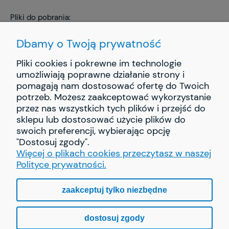
Pliki do pobrania:
KP_ZGADULA_GRANNA_instr_00255_3_SMALL.pd
Dbamy o Twoją prywatność
Pliki cookies i pokrewne im technologie
umożliwiają poprawne działanie strony i
pomagają nam dostosować ofertę do Twoich
INFORMACJE
potrzeb. Możesz zaakceptować wykorzystanie
przez nas wszystkich tych plików i przejść do
PŁATNOŚCI I DOSTAWA
sklepu lub dostosować użycie plików do
swoich preferencji, wybierając opcję
"Dostosuj zgody".
O NAS
Więcej o plikach cookies przeczytasz w naszej
Polityce prywatności.
zaakceptuj tylko niezbędne
pokaż pełną wersję strony
dostosuj zgody