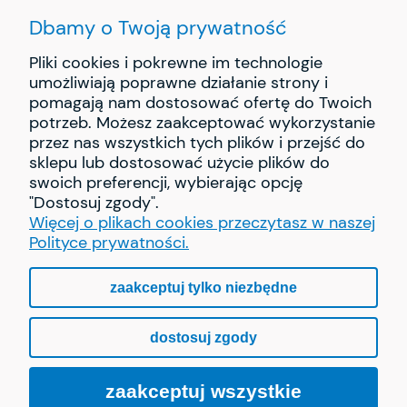
Dbamy o Twoją prywatność
Pliki cookies i pokrewne im technologie
umożliwiają poprawne działanie strony i
pomagają nam dostosować ofertę do Twoich
INFORMACJE
potrzeb. Możesz zaakceptować wykorzystanie
przez nas wszystkich tych plików i przejść do
PŁATNOŚCI I DOSTAWA
sklepu lub dostosować użycie plików do
swoich preferencji, wybierając opcję
"Dostosuj zgody".
O NAS
Więcej o plikach cookies przeczytasz w naszej
Polityce prywatności.
zaakceptuj tylko niezbędne
pokaż pełną wersję strony
dostosuj zgody
Sklep internetowy Shoper.pl
zaakceptuj wszystkie