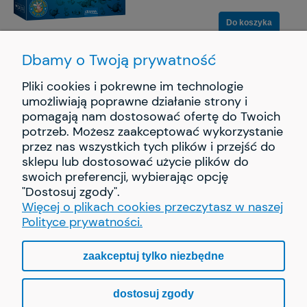
Do koszyka
Dbamy o Twoją prywatność
Pliki cookies i pokrewne im technologie
umożliwiają poprawne działanie strony i
pomagają nam dostosować ofertę do Twoich
INFORMACJE
potrzeb. Możesz zaakceptować wykorzystanie
przez nas wszystkich tych plików i przejść do
PŁATNOŚCI I DOSTAWA
sklepu lub dostosować użycie plików do
swoich preferencji, wybierając opcję
"Dostosuj zgody".
O NAS
Więcej o plikach cookies przeczytasz w naszej
Polityce prywatności.
zaakceptuj tylko niezbędne
pokaż pełną wersję strony
dostosuj zgody