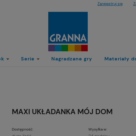
Zarejestruj się
Z
ek
Serie
Nagradzane gry
Materiały d
MAXI UKŁADANKA MÓJ DOM
Dostępność:
Wysyłka w: