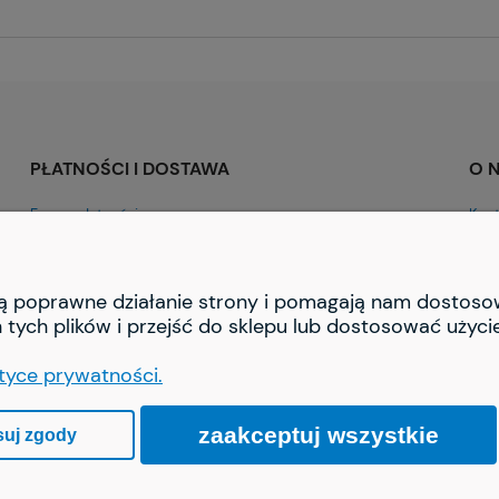
PŁATNOŚCI I DOSTAWA
O 
Formy płatności
Kont
Czas i koszty dostawy
O fi
iają poprawne działanie strony i pomagają nam dostos
tych plików i przejść do sklepu lub dostosować użycie
ityce prywatności.
zaakceptuj wszystkie
suj zgody
Sklep internetowy Shoper.pl