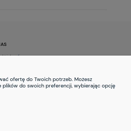
NAS
akt i dane firmy
rmie
ować ofertę do Twoich potrzeb. Możesz
 plików do swoich preferencji, wybierając opcję